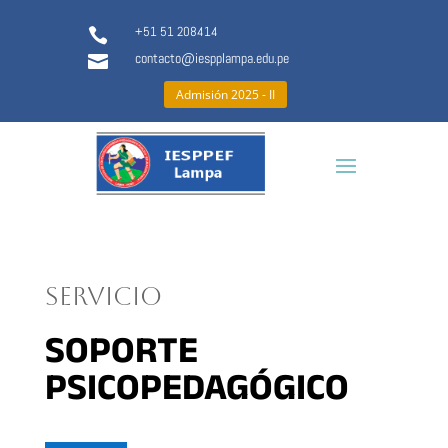
+51 51 208414

contacto@iespplampa.edu.pe

Admisión 2025 - II
SERVICIO
SOPORTE
PSICOPEDAGÓGICO