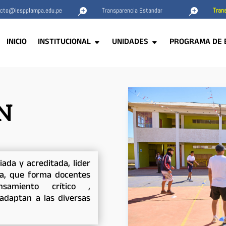
acto@iespplampa.edu.pe
Transparencia Estandar
Trans


INICIO
INSTITUCIONAL
UNIDADES
PROGRAMA DE 
N
iada y acreditada, lider
ca, que forma docentes
samiento crítico ,
adaptan a las diversas