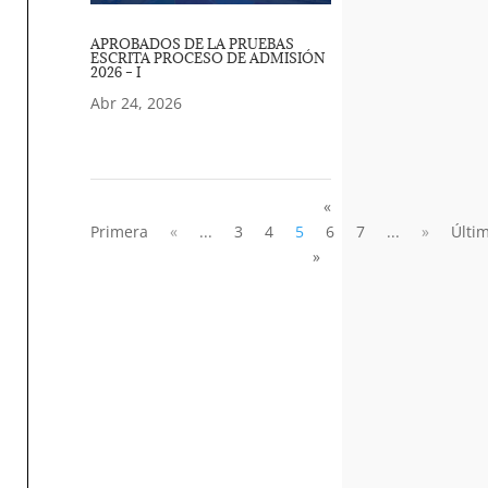
APROBADOS DE LA PRUEBAS
ESCRITA PROCESO DE ADMISIÓN
2026 – I
Abr 24, 2026
«
Primera
«
...
3
4
5
6
7
...
»
Últi
»