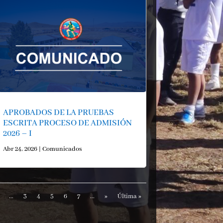
APROBADOS DE LA PRUEBAS
ESCRITA PROCESO DE ADMISIÓN
2026 – I
Abr 24, 2026
|
Comunicados
...
3
4
5
6
7
...
»
Última »