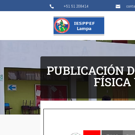
+51 51 208414
cont


PUBLICACIÓN D
FÍSICA