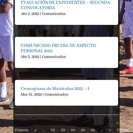
EVALUACIÓN DE EXPEDIENTES – SEGUNDA
CONVOCATORIA
Abr 7, 2022
|
Comunicados
COMUNICADO PRUEBA DE ASPECTO
PERSONAL 2022
Abr 5, 2022
|
Comunicados
Cronograma de Matrículas 2022 – I
Mar 31, 2022
|
Comunicados
«
Primera
«
...
58
59
60
61
62
...
»
Última