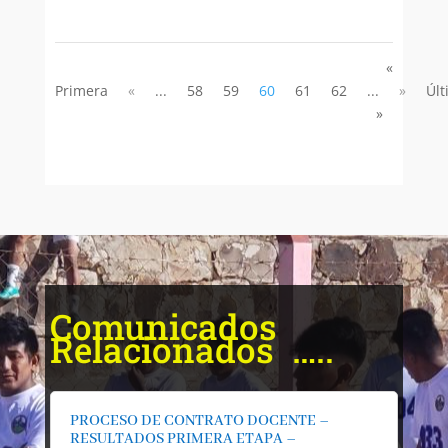
«
Primera
«
...
58
59
60
61
62
...
»
Últ
»
Comunicados
Relacionados …..
PROCESO DE CONTRATO DOCENTE –
RESULTADOS PRIMERA ETAPA –